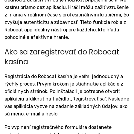
kasínu priamo cez aplikáciu. Hráči môžu zažiť vzrušenie
z hrania v reálnom čase s profesionálnymi krupiérmi, čo
zvyšuje autenticitu a zábavnosť. Tieto funkcie robia z
Robocat app ideálny nástroj pre každého, kto hľadá
pohodlné a efektívne hranie.
Ako sa zaregistrovať do Robocat
kasína
Registrácia do Robocat kasína je veľmi jednoduchý a
rýchly proces. Prvým krokom je stiahnutie aplikácie z
oficiálnych stránok. Po inštalácii je potrebné otvoriť
aplikáciu a kliknúť na tlačidlo „Registrovať sa“. Následne
vás aplikácia vyzve na zadanie základných údajov, ako
sú meno, e-mail a heslo.
Po vyplnení registračného formulára dostanete