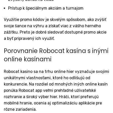
Prístup k špeciálnym akciám a turnajom
Využitie promo kódov je skvelým spôsobom, ako zvýšiť
svoje šance na výhru a získať viac z vášho herného
zážitku. Preto je dobré sledovať dostupné promo akcie
a byť pripravený ich využiť.
Porovnanie Robocat kasína s inými
online kasínami
Robocat kasino sa na trhu online hier vyznačuje svojimi
unikátnymi vlastnosťami, ktoré ho odlišujú od
konkurencie. Na rozdiel od mnohých iných online kasín
ponúka Robocat app veľmi prehľadné užívateľské
rozhranie a široký výber hier. Hráči, ktorí preferujú
mobilné hranie, ocenia aj optimalizáciu aplikácie pre
rôzne zariadenia.