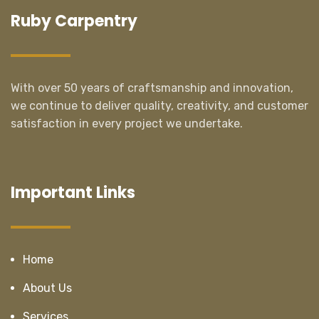
Ruby Carpentry
With over 50 years of craftsmanship and innovation,
we continue to deliver quality, creativity, and customer
satisfaction in every project we undertake.
Important Links
Home
About Us
Services