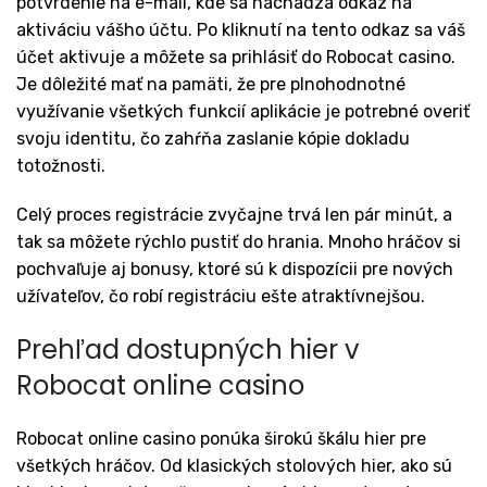
potvrdenie na e-mail, kde sa nachádza odkaz na
aktiváciu vášho účtu. Po kliknutí na tento odkaz sa váš
účet aktivuje a môžete sa prihlásiť do Robocat casino.
Je dôležité mať na pamäti, že pre plnohodnotné
využívanie všetkých funkcií aplikácie je potrebné overiť
svoju identitu, čo zahŕňa zaslanie kópie dokladu
totožnosti.
Celý proces registrácie zvyčajne trvá len pár minút, a
tak sa môžete rýchlo pustiť do hrania. Mnoho hráčov si
pochvaľuje aj bonusy, ktoré sú k dispozícii pre nových
užívateľov, čo robí registráciu ešte atraktívnejšou.
Prehľad dostupných hier v
Robocat online casino
Robocat online casino ponúka širokú škálu hier pre
všetkých hráčov. Od klasických stolových hier, ako sú