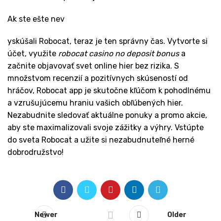
Ak ste ešte nev
yskúšali Robocat, teraz je ten správny čas. Vytvorte si
účet, využite
robocat casino no deposit bonus
a
začnite objavovať svet online hier bez rizika. S
množstvom recenzií a pozitívnych skúseností od
hráčov, Robocat app je skutočne kľúčom k pohodlnému
a vzrušujúcemu hraniu vašich obľúbených hier.
Nezabudnite sledovať aktuálne ponuky a promo akcie,
aby ste maximalizovali svoje zážitky a výhry. Vstúpte
do sveta Robocat a užite si nezabudnuteľné herné
dobrodružstvo!
Newer
Older