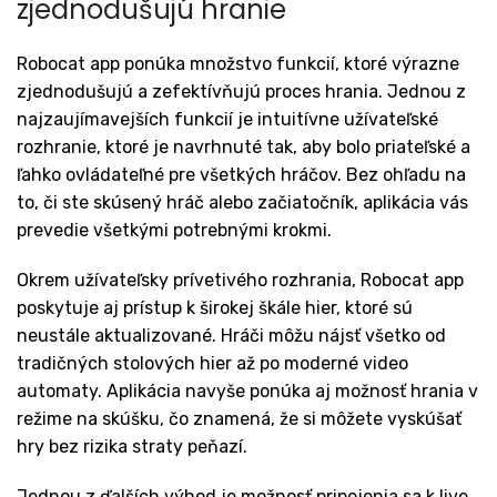
zjednodušujú hranie
Robocat app ponúka množstvo funkcií, ktoré výrazne
zjednodušujú a zefektívňujú proces hrania. Jednou z
najzaujímavejších funkcií je intuitívne užívateľské
rozhranie, ktoré je navrhnuté tak, aby bolo priateľské a
ľahko ovládateľné pre všetkých hráčov. Bez ohľadu na
to, či ste skúsený hráč alebo začiatočník, aplikácia vás
prevedie všetkými potrebnými krokmi.
Okrem užívateľsky prívetivého rozhrania, Robocat app
poskytuje aj prístup k širokej škále hier, ktoré sú
neustále aktualizované. Hráči môžu nájsť všetko od
tradičných stolových hier až po moderné video
automaty. Aplikácia navyše ponúka aj možnosť hrania v
režime na skúšku, čo znamená, že si môžete vyskúšať
hry bez rizika straty peňazí.
Jednou z ďalších výhod je možnosť pripojenia sa k live