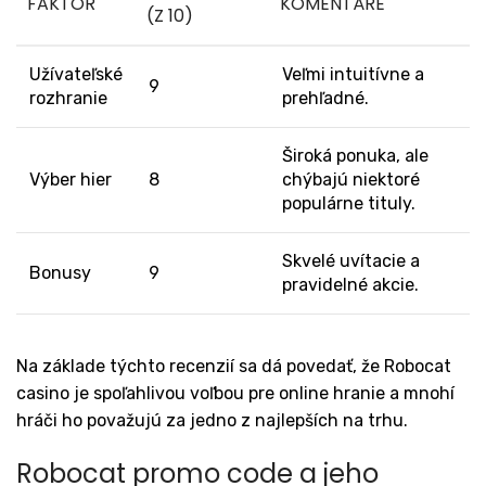
FAKTOR
KOMENTÁRE
(Z 10)
Užívateľské
Veľmi intuitívne a
9
rozhranie
prehľadné.
Široká ponuka, ale
Výber hier
8
chýbajú niektoré
populárne tituly.
Skvelé uvítacie a
Bonusy
9
pravidelné akcie.
Na základe týchto recenzií sa dá povedať, že Robocat
casino je spoľahlivou voľbou pre online hranie a mnohí
hráči ho považujú za jedno z najlepších na trhu.
Robocat promo code a jeho