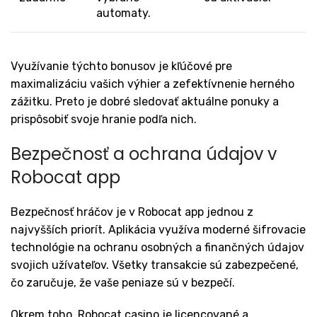
automaty.
Využívanie týchto bonusov je kľúčové pre
maximalizáciu vašich výhier a zefektívnenie herného
zážitku. Preto je dobré sledovať aktuálne ponuky a
prispôsobiť svoje hranie podľa nich.
Bezpečnosť a ochrana údajov v
Robocat app
Bezpečnosť hráčov je v Robocat app jednou z
najvyšších priorít. Aplikácia využíva moderné šifrovacie
technológie na ochranu osobných a finančných údajov
svojich užívateľov. Všetky transakcie sú zabezpečené,
čo zaručuje, že vaše peniaze sú v bezpečí.
Okrem toho, Robocat casino je licencované a