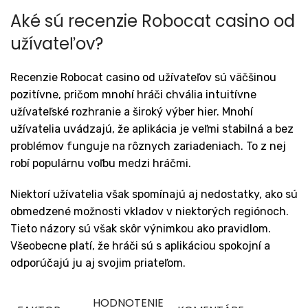
Aké sú recenzie Robocat casino od
užívateľov?
Recenzie Robocat casino od užívateľov sú väčšinou
pozitívne, pričom mnohí hráči chvália intuitívne
užívateľské rozhranie a široký výber hier. Mnohí
užívatelia uvádzajú, že aplikácia je veľmi stabilná a bez
problémov funguje na rôznych zariadeniach. To z nej
robí populárnu voľbu medzi hráčmi.
Niektorí užívatelia však spomínajú aj nedostatky, ako sú
obmedzené možnosti vkladov v niektorých regiónoch.
Tieto názory sú však skôr výnimkou ako pravidlom.
Všeobecne platí, že hráči sú s aplikáciou spokojní a
odporúčajú ju aj svojim priateľom.
HODNOTENIE